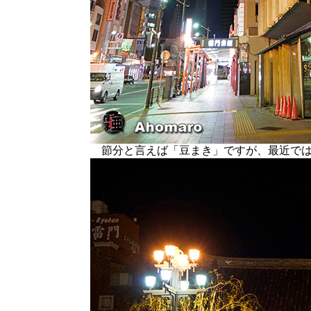
節分と言えば「豆まき」ですが、最近では