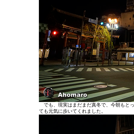
でも、現実はまだまだ真冬で、今朝もとっ
ても元気に歩いてくれました。