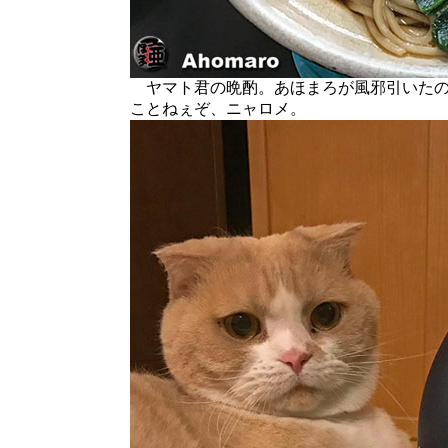
ヤマト君の晩酌。あほまろが風邪引いたの
ことねぇぞ、ニャロメ。