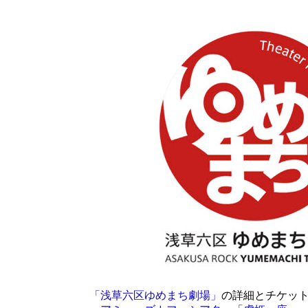
「浅草六区ゆめ
まち劇場」
の詳細とチケッ