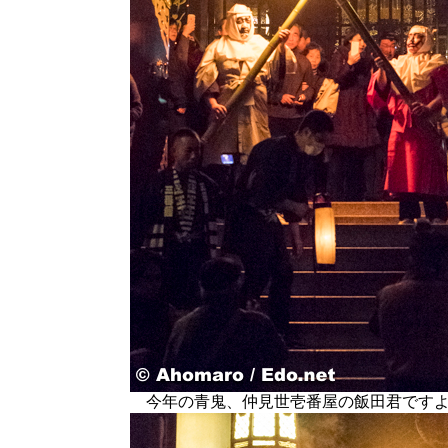
今年の青鬼、仲見世壱番屋の飯田君です