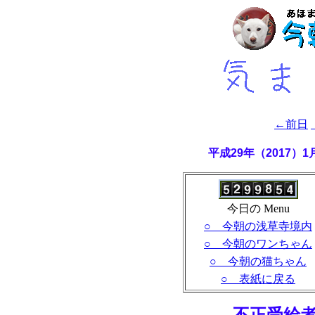
←前日
平成29年（2017）
今日の Menu
○ 今朝の浅草寺境内
○ 今朝のワンちゃん
○ 今朝の猫ちゃん
○ 表紙に戻る
- 不正受給