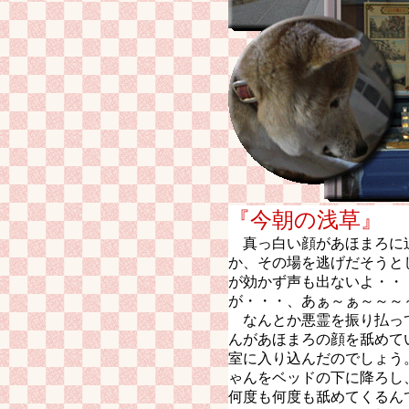
『今朝の
真っ白い顔があほまろに
か、その場を逃げだそうと
が効かず声も出ないよ・・
が・・・、あぁ～ぁ～～～
なんとか悪霊を振り払っ
んがあほまろの顔を舐めて
室に入り込んだのでしょう
ゃんをベッドの下に降ろし
何度も何度も舐めてくるん