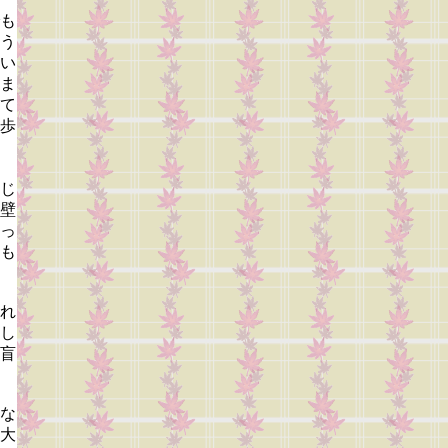
も
う
い
ま
て
歩
じ
壁
っ
も
れ
し
盲
な
大