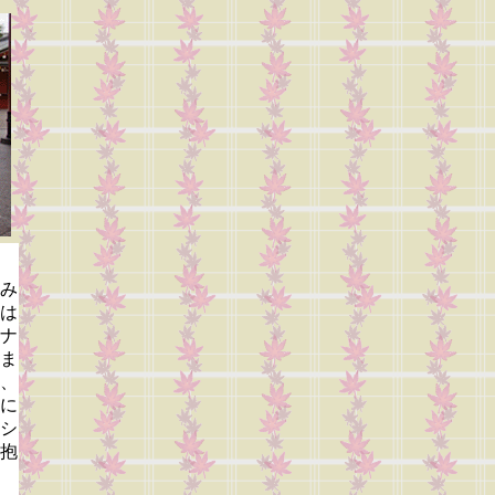
み
は
ナ
ま
、
に
シ
抱