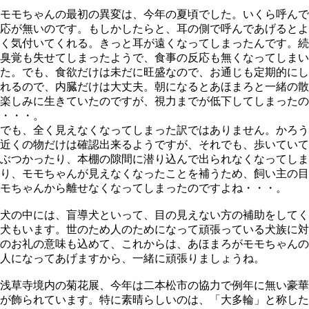
モモちゃんの最初の異変は、今年の夏頃でした。いくら呼んで
応が無いのです。もしかしたらと、耳の側で呼んであげるとよ
く気付いてくれる。きっと耳が遠くなってしまったんです。続
臭覚も失せてしまったようで、食事の反応も無くなってしまい
た。でも、食欲だけは未だに旺盛なので、お通じも定期的にし
れるので、内臓だけは大丈夫。朝になるとあほまろと一緒の散
楽しみに生きていたのですが、視力までが低下してしまったの
・・・。
でも、全く見えなくなってしまった訳ではありません。かろう
近くの物だけは確認出来るようですが、それでも、歩いていて
ぶつかったり、本棚の隙間に潜り込んで出られなくなってしま
り、モモちゃんが見えなくなったことを補うため、飼い主の目
モちゃんから離せなくなってしまったのですよね・・・。
犬の中には、盲導犬といって、目の見えない方の補助をしてく
犬もいます。世のため人のためになって頑張っている犬族に対
のお礼の意味も込めて、これからは、あほまろがモモちゃんの
人になってあげますから、一緒に頑張りましょうね。
浅草寺境内の菊花展、今年は二本松市の協力で例年に無い豪華
が飾られています。特に素晴らしいのは、「大多輪」と称した