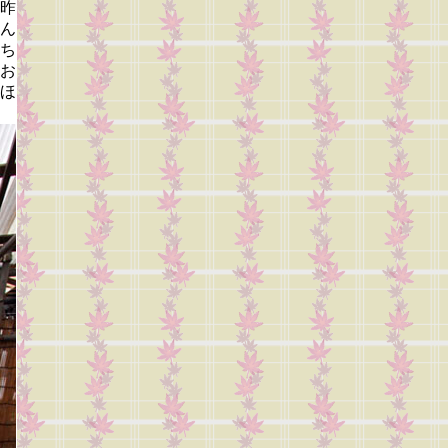
昨
ん
ち
お
ほ