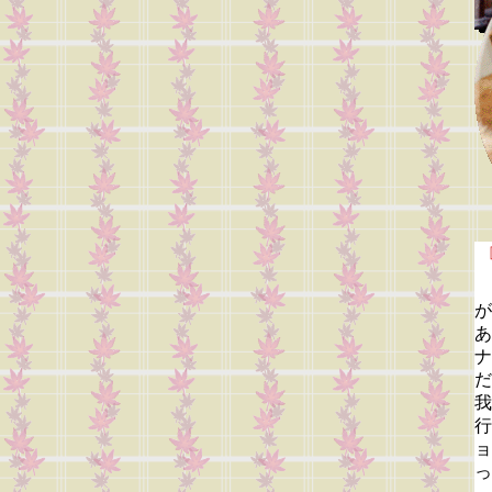
が
あ
ナ
だ
我
行
ョ
っ