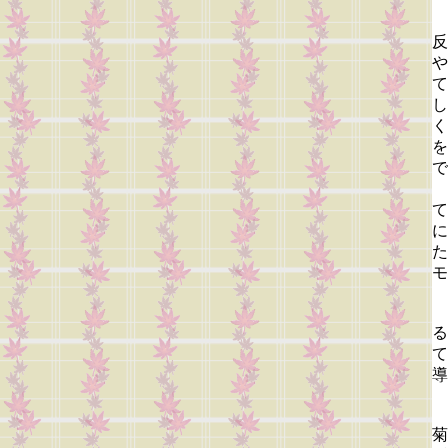
反
や
て
し
く
を
で
て
に
た
モ
る
て
導
菊