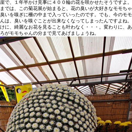
崖で、１年半かけ見事に４００輪の花を咲かせたそうですよ。
までは、この菊花展が始まると、花の臭いが大好きなモモちゃ
臭いを嗅ぎに柵の中まで入っていったのです。でも、今のモモ
んは、臭いを嗅ぐことが出来なくなってしまったんですよね。
けに、綺麗なお花を見ることも叶わなく・・・。変わりに、あ
ろがモモちゃんの分まで見てあげましょうね。