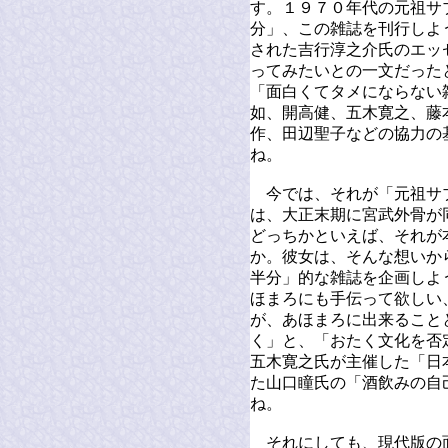
す。１９７０年代の元祖サ
分」、この雑誌を刊行しよ
された吉行淳之介氏のエッ
ってみたいとの一文だった
「面白くてタメにならない
如、開高健、五木寛之、藤
作、田辺聖子などの協力の
ね。
今では、それが「元祖サ
は、大正末期に宮武外骨が
どっちかといえば、それが
か。彼女は、そんな想いか
半分」的な雑誌を企画しよ
ほまろにも手伝って欲しい
が、あほまろに出来ること
く」と、「おたく文化を否
五木寛之氏が主催した「日
た山口瞳氏の「酒飲みの自
ね。
それにしても、現代版の