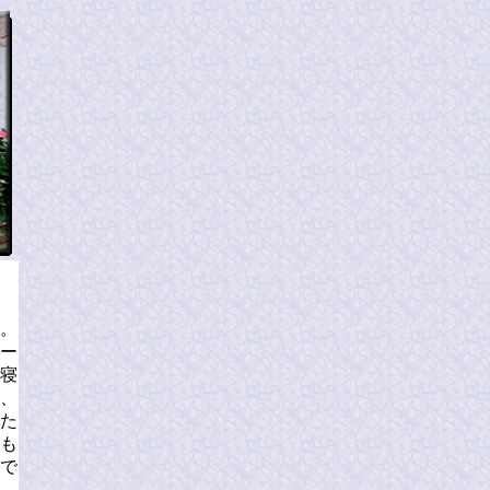
。
ー
寝
、
た
も
で