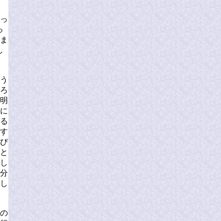
っ
っ
ま
し
う
ろ
明
に
る
す
び
と
し
分
し
の