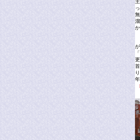
主
っ
無
溜
か
が
「
更
首
り
年