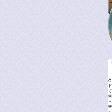
久
ド
て
何
ら
来
す