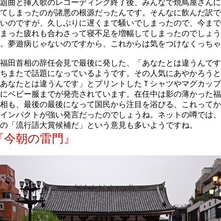
題曲と挿入歌のレコーディング終了後、みんなで焼鳥屋さんに
てしまったのが諸悪の根源だったんです。そんなに飲んだ訳で
いのですが、久しぶりに遅くまで騒いでしまったので、今まで
まった疲れも合わさって寝不足を増幅してしまったのでしょう
。夢遊病じゃないのですから、これからは気をつけなくっちゃ
福田首相の辞任会見で最後に発した、「あなたとは違うんです
ちまたで話題になっているようです。その人気にあやかろうと
あなたとは違うんです」とプリントしたＴシャツやマグカップ
にベビー服までが発売されています。在任中は影の薄かった福
相も、最後の最後になって国民から注目を浴びる、これってか
インパクトが強い発言だったのでしょうね。ネットの噂では、
の「流行語大賞候補だ」という意見も多いようですね。
『今朝の雷門』