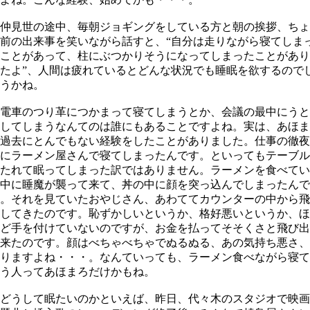
仲見世の途中、毎朝ジョギングをしている方と朝の挨拶、ちょ
前の出来事を笑いながら話すと、“自分は走りながら寝てしま
ことがあって、柱にぶつかりそうになってしまったことがあり
たよ”、人間は疲れているとどんな状況でも睡眠を欲するので
うかね。
電車のつり革につかまって寝てしまうとか、会議の最中にうと
してしまうなんてのは誰にもあることですよね。実は、あほま
過去にとんでもない経験をしたことがありました。仕事の徹夜
にラーメン屋さんで寝てしまったんです。といってもテーブル
たれて眠ってしまった訳ではありません。ラーメンを食べてい
中に睡魔が襲って来て、丼の中に顔を突っ込んでしまったんで
。それを見ていたおやじさん、あわててカウンターの中から飛
してきたのです。恥ずかしいというか、格好悪いというか、ほ
ど手を付けていないのですが、お金を払ってそそくさと飛び出
来たのです。顔はべちゃべちゃでぬるぬる、あの気持ち悪さ、
りますよね・・・。なんていっても、ラーメン食べながら寝て
う人ってあほまろだけかもね。
どうして眠たいのかといえば、昨日、代々木のスタジオで映画