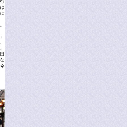
行
は
に
。
」
、
、
田
な
今