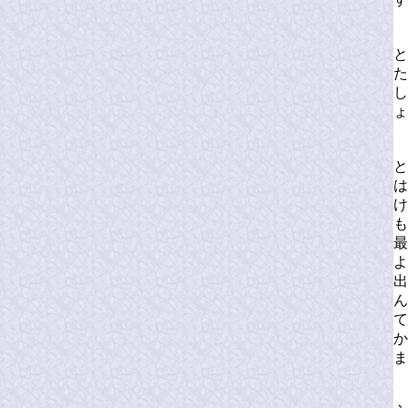
と
た
し
ょ
と
は
け
も
最
よ
出
ん
て
か
ま