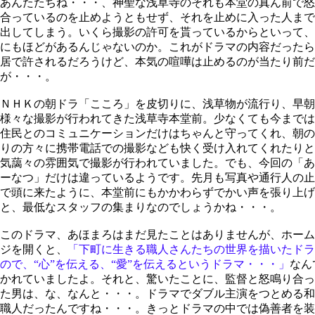
あんたたちね・・・、神聖な浅草寺のそれも本堂の真ん前で怒
合っているのを止めようともせず、それを止めに入った人まで
出してしまう。いくら撮影の許可を貰っているからといって、
にもほどがあるんじゃないのか。これがドラマの内容だったら
居で許されるだろうけど、本気の喧嘩は止めるのが当たり前だ
が・・・。
ＮＨＫの朝ドラ「こころ」を皮切りに、浅草物が流行り、早朝
様々な撮影が行われてきた浅草寺本堂前。少なくても今までは
住民とのコミュニケーションだけはちゃんと守ってくれ、朝の
りの方々に携帯電話での撮影なども快く受け入れてくれたりと
気藹々の雰囲気で撮影が行われていました。でも、今回の「あ
ーなつ」だけは違っているようです。先月も写真や通行人の止
で頭に来たように、本堂前にもかかわらずでかい声を張り上げ
と、最低なスタッフの集まりなのでしょうかね・・・。
このドラマ、あほまろはまだ見たことはありませんが、ホーム
ジを開くと、
「下町に生きる職人さんたちの世界を描いたドラ
ので、“心”を伝える、“愛”を伝えるというドラマ・・・」
なん
かれていましたよ。それと、驚いたことに、監督と怒鳴り合っ
た男は、な、なんと・・・。ドラマでダブル主演をつとめる和
職人だったんですね・・・。きっとドラマの中では偽善者を装