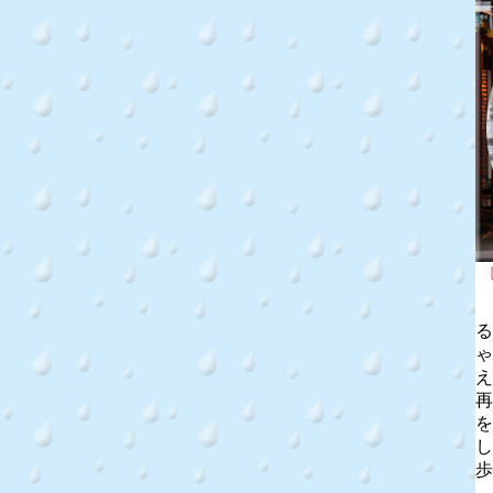
る
ゃ
え
再
を
し
歩