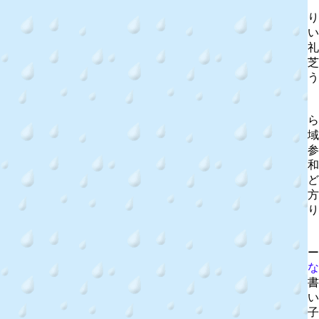
り
い
礼
芝
う
ら
域
参
和
ど
方
り
ー
な
書
い
子