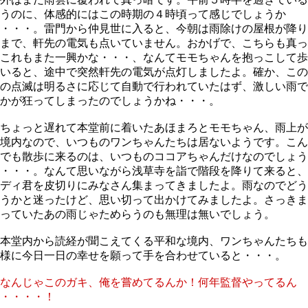
うのに、体感的にはこの時期の４時頃って感じでしょうか
・・・。雷門から仲見世に入ると、今朝は雨除けの屋根が降り
まで、軒先の電気も点いていません。おかげで、こちらも真っ
これもまた一興かな・・・、なんてモモちゃんを抱っこして歩
いると、途中で突然軒先の電気が点灯しましたよ。確か、この
の点滅は明るさに応じて自動で行われていたはず、激しい雨で
かが狂ってしまったのでしょうかね・・・。
ちょっと遅れて本堂前に着いたあほまろとモモちゃん、雨上が
境内なので、いつものワンちゃんたちは居ないようです。こん
でも散歩に来るのは、いつものココアちゃんだけなのでしょう
・・・。なんて思いながら浅草寺を詣で階段を降りて来ると、
ディ君を皮切りにみなさん集まってきましたよ。雨なのでどう
うかと迷ったけど、思い切って出かけてみましたよ。さっきま
っていたあの雨じゃためらうのも無理は無いでしょう。
本堂内から読経が聞こえてくる平和な境内、ワンちゃんたちも
様に今日一日の幸せを願って手を合わせていると・・・。
なんじゃこのガキ、俺を嘗めてるんか！何年監督やってるん
・・・・！