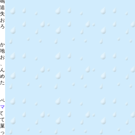
鳴
追
失
お
ろ
か
地
お
、
ん
め
た
ペ
マ
て
て
菓
っ