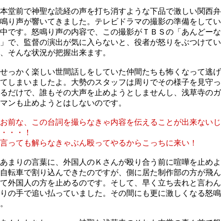
本堂前で神聖な読経の声を打ち消すような下品で激しい関西弁
鳴り声が響いてきました。テレビドラマの撮影の準備をしてい
中です。怒鳴り声の内容で、この撮影がＴＢＳの「あんどーな
」で、監督の演出が気に入らないと、役者が怒りをぶつけてい
、そんな状況が把握出来ます。
せっかく楽しい世間話しをしていた仲間たちも怖くなって逃げ
てしまいましたよ。大勢のスタッフは周りでその様子を見守っ
るだけで、誰もその大声を止めようとしませんし、浅草寺のガ
マンも止めようとはしないのです。
お前な、この台詞を撮らなきゃ内容を伝えることが出来ないじ
・・・！
言っても解らなきゃぶん殴ってやるからこっちに来い！
あまりの言葉に、外国人のＫさんが殴り合う前に喧嘩を止めよ
自転車で割り込んできたのですが、側に居た制作部の方が飛ん
て外国人の方を止めるのです。そして、早く立ち去れと言わん
りの手で追い払っていました。その間にも更に激しくなる怒鳴
。