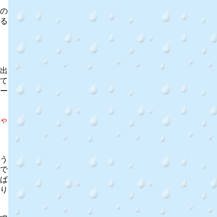
の
る
出
て
ー
ゃ
う
で
ば
り