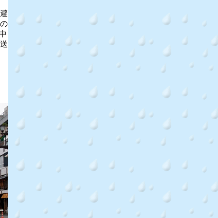
避
の
中
送