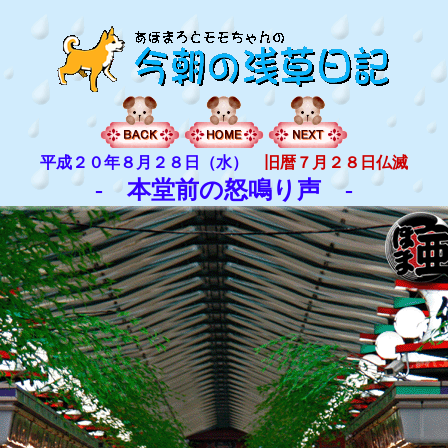
平成２０年８月２８日（水）
旧暦７月２８日仏滅
- 本堂前の怒鳴り声 -