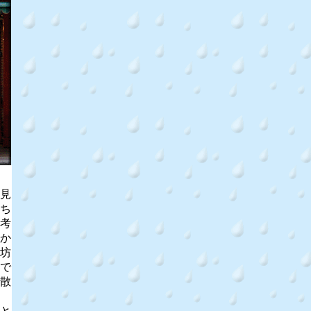
見
ち
考
か
坊
で
散
と