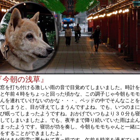
『今朝の浅草』
窓を打ち付ける激しい雨の音で目覚めてしまいました。時計を
と午前４時をちょっと回った頃かな、この調子じゃ今朝もモモ
んを連れていけないのかな・・・、ベッドの中でそんなことを
てしまうと、目が冴えてしまうんですよね。でも、いつのまに
び眠ってしまったようですね。おかげでいつもより３０分も寝
してしまいましたよ。でも、夜半まで降り続いていた雨は止ん
まったようです。寝坊が功を奏し、今朝もモモちゃんと一緒に
をすることができましたよ。
外はまだ雨雲に覆われて真っ暗です。午前５時半を過ぎている