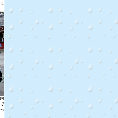
ま
内
で
っ