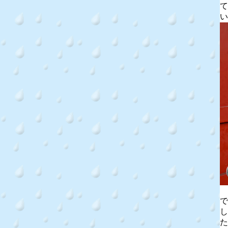
て
い
で
し
た