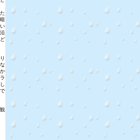
た
暗
い
沿
ど
り
な
か
ラ
し
で
観