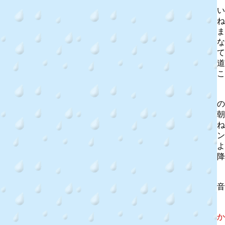
い
ね
ま
な
て
道
こ
の
朝
ね
ン
よ
降
音
か