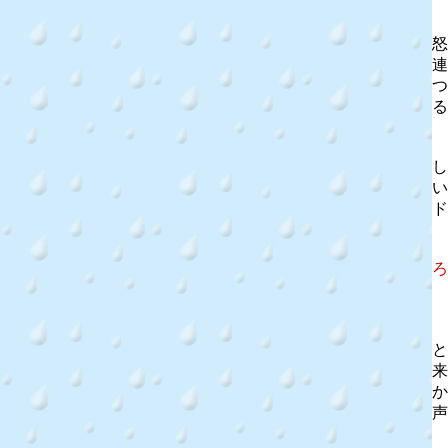
怒
連
つ
る
し
い
ド
ろ
と
来
か
声