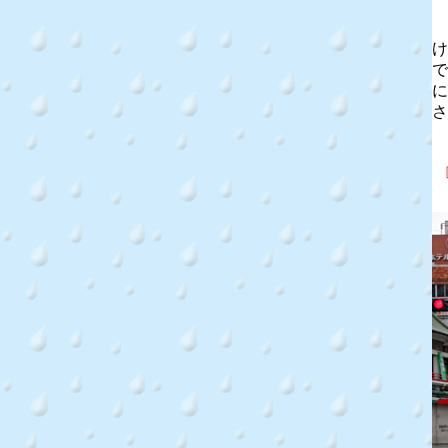
け
で
に
さ