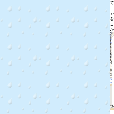
て
ゃ
を
こ
か