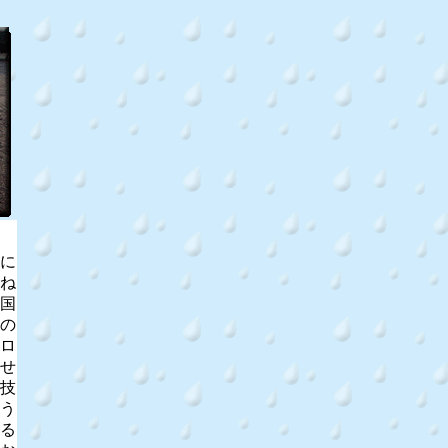
に
ね
国
の
ロ
せ
技
う
る