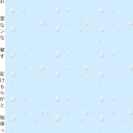
お
雷
な
ン
な
被
す
近
け
も
ら
が
と
知
保
っ