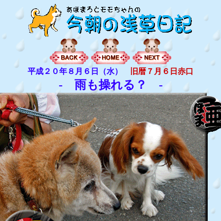
平成２０年８月６日（水）
旧暦７月６日赤口
- 雨も操れる？ -