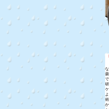
な
曇
で
研
ケ
よ
術
か