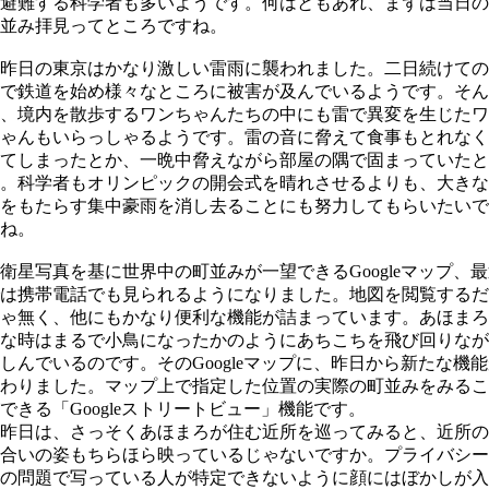
避難する科学者も多いようです。何はともあれ、まずは当日の
並み拝見ってところですね。
昨日の東京はかなり激しい雷雨に襲われました。二日続けての
で鉄道を始め様々なところに被害が及んでいるようです。そん
、境内を散歩するワンちゃんたちの中にも雷で異変を生じたワ
ゃんもいらっしゃるようです。雷の音に脅えて食事もとれなく
てしまったとか、一晩中脅えながら部屋の隅で固まっていたと
。科学者もオリンピックの開会式を晴れさせるよりも、大きな
をもたらす集中豪雨を消し去ることにも努力してもらいたいで
ね。
星写真を基に世界中の町並みが一望できるGoogleマップ、最
は携帯電話でも見られるようになりました。地図を閲覧するだ
ゃ無く、他にもかなり便利な機能が詰まっています。あほまろ
な時はまるで小鳥になったかのようにあちこちを飛び回りなが
しんでいるのです。そのGoogleマップに、昨日から新たな機能
わりました。マップ上で指定した位置の実際の町並みをみるこ
できる「Googleストリートビュー」機能です。
昨日は、さっそくあほまろが住む近所を巡ってみると、近所の
合いの姿もちらほら映っているじゃないですか。プライバシー
の問題で写っている人が特定できないように顔にはぼかしが入