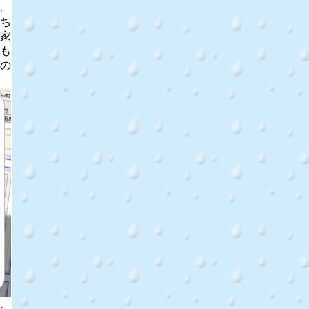
。
ち
家
も
の
、