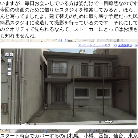
いますが、毎日お会いしている方は姿だけで一目瞭然なのです
今回の映画のために借りたスタジオを検索してみると、ほら、
んと写ってましたよ。建て替えのために取り壊す予定だった民
簡易スタジオに改造して撮影を行っているのです。それにして
のクオリティで見られるなんて、ストーカーにとってはお涙も
も知れませんね。
スタート時点でカバーするのは札幌、小樽、函館、仙台、東京