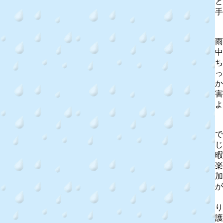
と
手
雨
中
ち
っ
か
害
よ
衛
で
じ
暇
楽
加
が
り
護