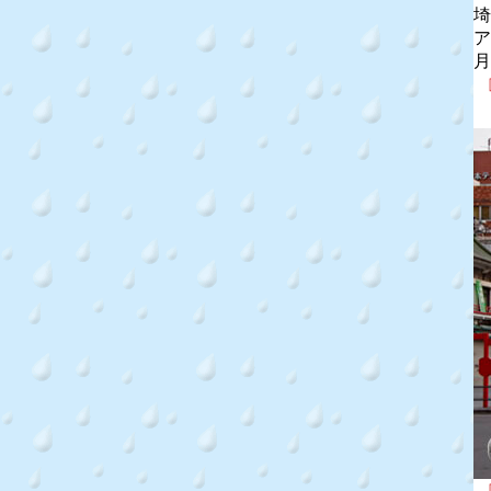
埼
ア
月