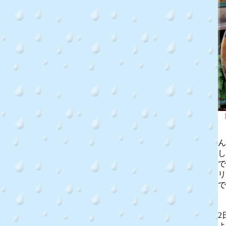
ん
し
で
リ
で
2
よ