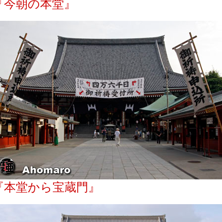
『今朝の本堂』
『本堂から宝蔵門』