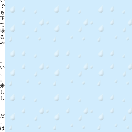
で
も
正
て
場
る
や
。
い
、
。
来
し
し
だ
、
は