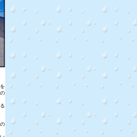
を
の
る
の
い