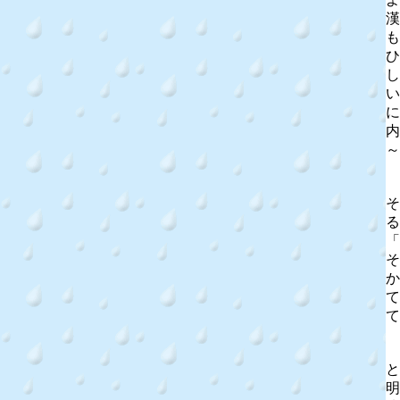
漢
も
ひ
し
い
に
内
～
そ
る
「
そ
か
て
て
と
明