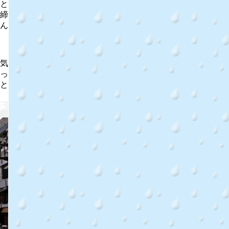
と
締
ん
気
っ
と