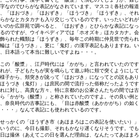
字なのでひらがな表記がなされています。マスコミ各社の報道
、「ほおづき」「ほおずき」「ほうづき」「ほうずき」、それ
らかなとカタカナも入り交じっているのです。いったいどれが
いのか広辞苑で調べると、「ほおずき」とひらかな表記になっ
るのですが、ウイキペディアでは「ホオズキ」ほカタカナ。会
飾られた幟類は「ほうずき」、毎年この時期に仲見世で売られ
輪は「ほうづき」。更に「鬼灯」の漢字表記もありますね。い
、日本語って本当に難しいですよね・・・。
この「酸漿」、江戸時代には「かがち」と言われていたのです
れが、子どもたちが実を鳴らして遊ぶ時に頬で突くようにして
様子から、頬突きが訛って「ほおづき」になってとの説もあり
ほうづき（鬼灯）」は庶民の間で流行った俗称だったようです
れに対し、高貴な方々、特に京都のお公家さんたちの間では古
ら「かがち（酸漿）」と称されていたのですよ。その良い例と
、奈良時代の古事記にも、「目は赤酸漿（あかかがち）の如く
・・・」なんて表記にも使われているのです。
せっかくの「ほうずき市（あほまろはこの表記を使いたい）」
いうのに、今日も撮影、それもかなり遅くなりそうです。でも
日は撮休（あえてこの日を選んだ理由は、なんたってあほまろ