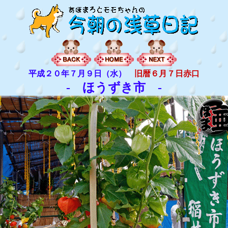
平成２０年７月９日（水）
旧暦６月７日赤口
- ほうずき市 -