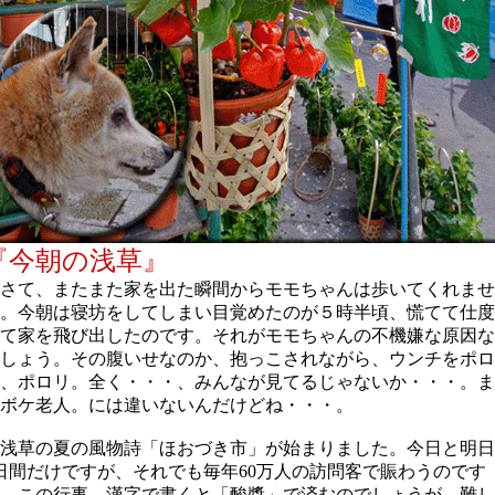
『今朝の浅草』
さて、またまた家を出た瞬間からモモちゃんは歩いてくれませ
。今朝は寝坊をしてしまい目覚めたのが５時半頃、慌てて仕度
て家を飛び出したのです。それがモモちゃんの不機嫌な原因な
しょう。その腹いせなのか、抱っこされながら、ウンチをポロ
、ポロリ。全く・・・、みんなが見てるじゃないか・・・。ま
ボケ老人。には違いないんだけどね・・・。
浅草の夏の風物詩「ほおづき市」が始まりました。今日と明日
日間だけですが、それでも毎年60万人の訪問客で賑わうのです
。この行事、漢字で書くと「酸漿」で済むのでしょうが、難し