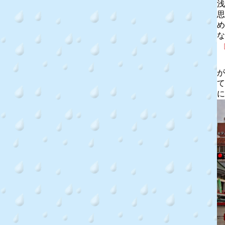
浅
思
め
な
が
て
に