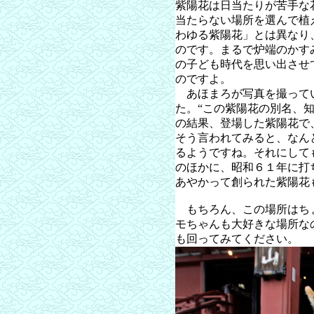
紫陽花は日当たりが苦手な
当たらない場所を選んで植
わゆる紫陽花」とは異なり
のです。まるで炉端のかす
の子ども時代を思い出させ
のですよ。
あほまろが写真を撮って
た。“この紫陽花の別名、
の結果、登場した紫陽花で
そう言われてみると、なん
るようですね。それにして
のほかに、昭和６１年に打
あやかって創られた紫陽花
もちろん、この場所はち
モちゃんも大好きな場所な
も回ってみてください。