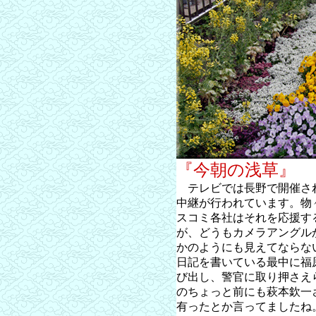
『今朝の浅草』
テレビでは長野で開催さ
中継が行われています。物
スコミ各社はそれを応援す
が、どうもカメラアングル
かのようにも見えてならな
日記を書いている最中に福
び出し、警官に取り押さえ
のちょっと前にも萩本欽一
有ったとか言ってましたね