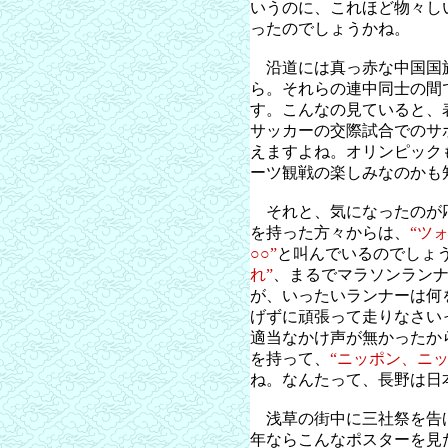
いうのに、これほど物々し
ったのでしょうかね。
沿道には真っ赤な中国国
ら。それらの連中同士の間
す。こんなの見ていると、
サッカーの交際試合でのサ
えますよね。オリンピック
ーツ観戦の楽しみなのかも
それと、気になったのが
を持った方々からは、
“ツォ
○○”
と叫んでいるのでしょ
れ”
、まるでマラソンラン
が、いったいランナーは何
げずに頑張って走りなさい
適当なかけ声が無かったか
を持って、
“ニッポン、ニッ
ね。なんたって、長野は日
浅草の街中に三社祭を告
年ならこんなポスターを見