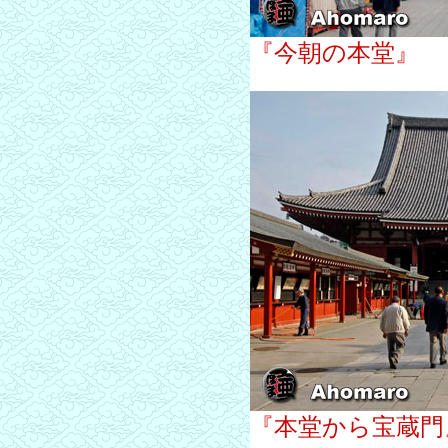
『今朝の本堂』
『本堂から宝蔵門