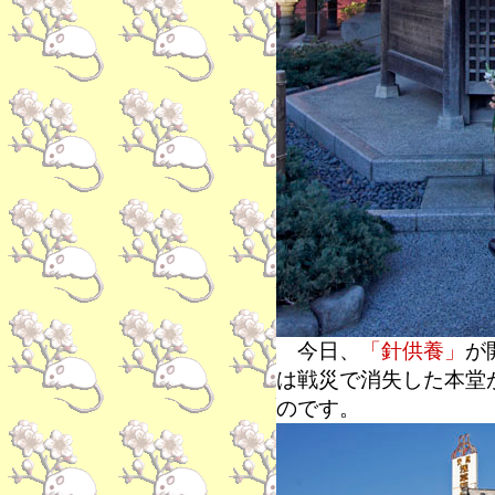
今日、
「針供養」
が
は戦災で消失した本堂
のです。