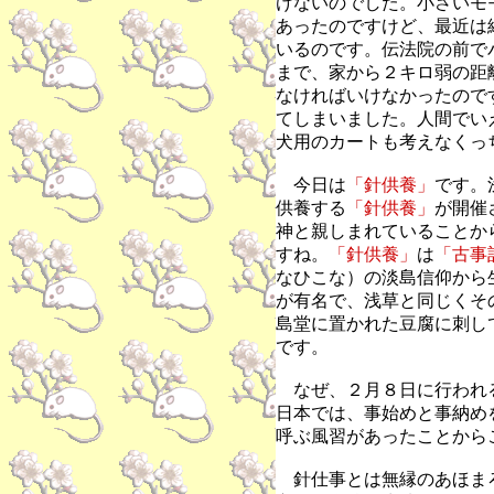
けないのでした。小さいモ
あったのですけど、最近は
いるのです。伝法院の前で
まで、家から２キロ弱の距
なければいけなかったので
てしまいました。人間でい
犬用のカートも考えなくっ
今日は
「針供養」
です。
供養する
「針供養」
が開催
神と親しまれていることか
すね。
「針供養」
は
「古事
なひこな）の淡島信仰から
が有名で、浅草と同じくそ
島堂に置かれた豆腐に刺し
です。
なぜ、２月８日に行われ
日本では、事始めと事納め
呼ぶ風習があったことから
針仕事とは無縁のあほま