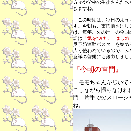
方々や学校の生徒さんたち
きますね。
この時期は、毎日のよう
す。今朝も、雷門前をはし
は、毎年、火の用心の全国
語は
「気をつけて はじめ
災予防運動ポスターを始め
広く使われているので、み
意識の啓発にも努力しまし
『今朝の雷門』
モモちゃんが歩いてく
こしながら撮らなけれ
門、片手でのスローシ
ね。