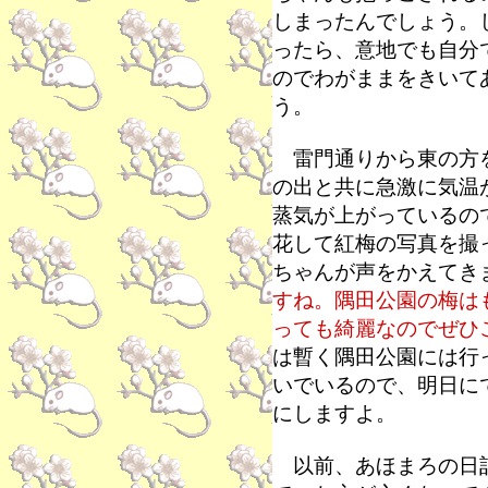
しまったんでしょう。
ったら、意地でも自分
のでわがままをきいて
う。
雷門通りから東の方を
の出と共に急激に気温
蒸気が上がっているの
花して紅梅の写真を撮
ちゃんが声をかえてき
すね。隅田公園の梅は
っても綺麗なのでぜひ
は暫く隅田公園には行
いでいるので、明日に
にしますよ。
以前、あほまろの日記