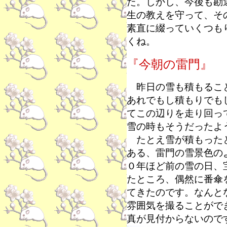
た。しかし、今後も勘
生の教えを守って、そ
素直に綴っていくつも
くね。
『今朝の雷門』
昨日の雪も積もること
あれでもし積もりでも
てこの辺りを走り回っ
雪の時もそうだったよ
たとえ雪が積もったと
ある、雷門の雪景色の
０年ほど前の雪の日、
たところ、偶然に番傘
てきたのです。なんと
雰囲気を撮ることがで
真が見付からないので