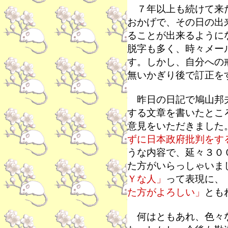
７年以上も続けて来た
おかげで、その日の出
ることが出来るように
脱字も多く、時々メー
す。しかし、自分への
無いかぎり後で訂正を
昨日の日記で鳩山邦夫
する文章を書いたとこ
意見をいただきました
ずに日本政府批判をす
うな内容で、延々３０
た方がいらっしゃいま
Ｙな人」
って表現に、
た方がよろしい」
とも
何はともあれ、色々な