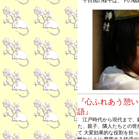
十日戎の様子は、下の福
『心ふれあう憩い
語』
江戸時代から現代まで、銭
た、親子、隣人たちとの世
て 大変効果的な役割を担