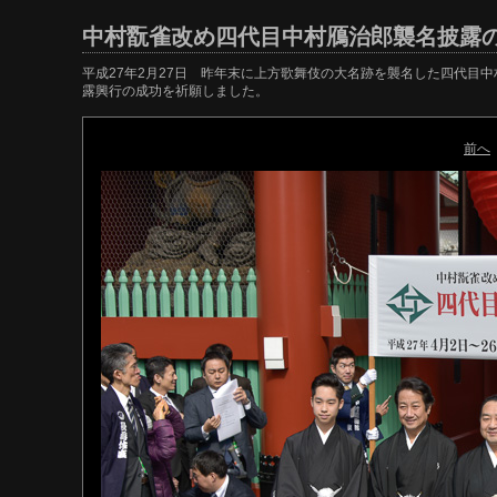
中村翫雀改め四代目中村鴈治郎襲名披露
平成27年2月27日 昨年末に上方歌舞伎の大名跡を襲名した四代目
露興行の成功を祈願しました。
前へ