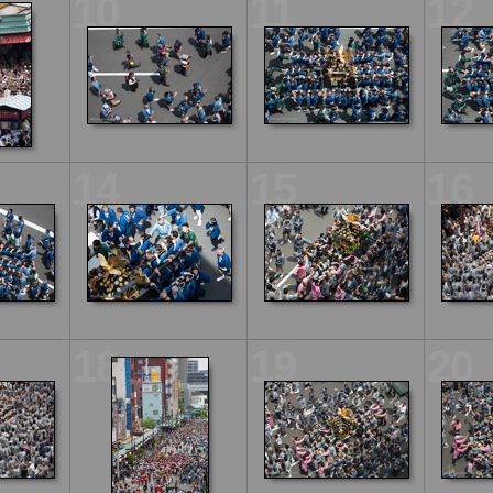
10
11
12
14
15
16
18
19
20