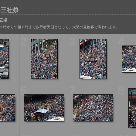
年三社祭
広場
１時から午後６時まで歩行者天国となって、大勢の見物客で賑わいます。
2
3
4
6
7
8