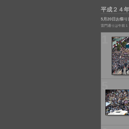
平成２４
5月20日お祭り
雷門通りは午前１
1
5