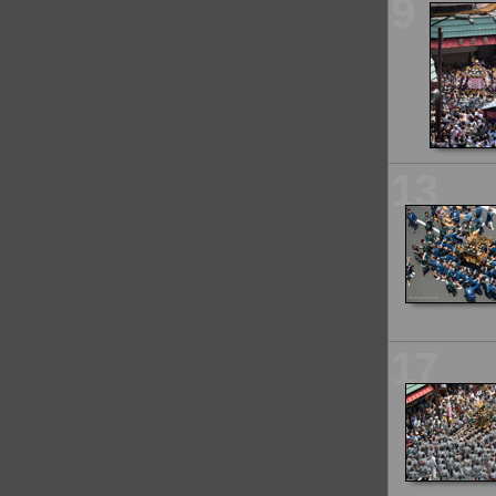
9
13
17