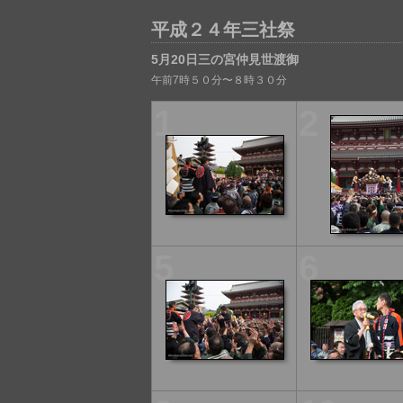
平成２４年三社祭
5月20日三の宮仲見世渡御
午前7時５０分〜８時３０分
1
2
5
6