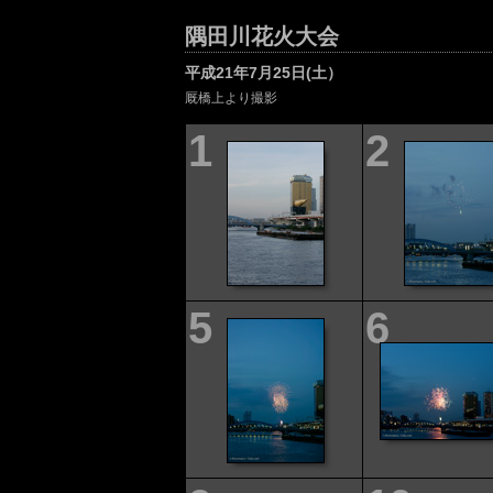
隅田川花火大会
平成21年7月25日(土）
厩橋上より撮影
1
2
5
6