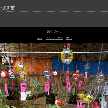
うづき市」
ほうづき市
前へ
インデックス
次へ