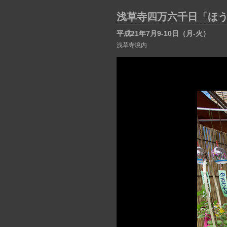
浅草寺四万六千日「ほ
平成21年7月9-10日（月-火）
浅草寺境内