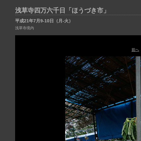
浅草寺四万六千日「ほうづき市」
平成21年7月9-10日（月-火）
浅草寺境内
前へ