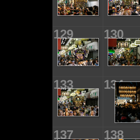
129
130
133
134
137
138