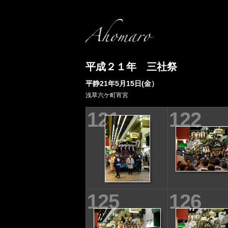
平成２１年 三社祭
平静21年5月15日(金）
浅草六ケ町宵宮
121
122
125
126