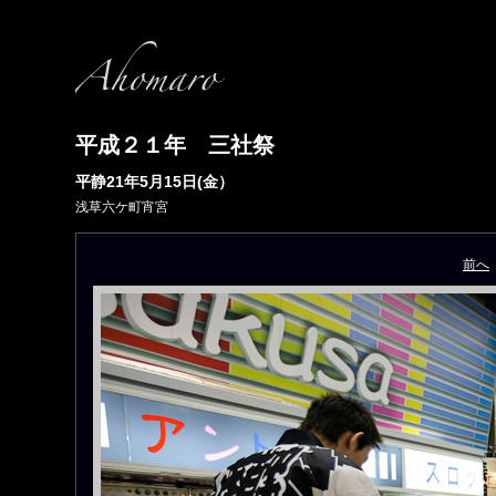
平成２１年 三社祭
平静21年5月15日(金）
浅草六ケ町宵宮
前へ