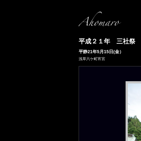
平成２１年 三社
平静21年5月15日(金）
浅草六ケ町宵宮