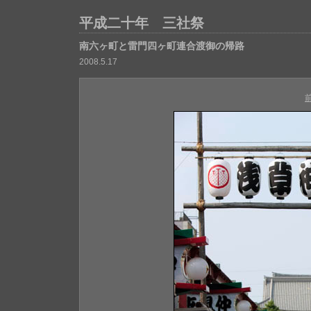
平成二十年 三社祭
南六ヶ町と雷門四ヶ町連合渡御の帰路
2008.5.17