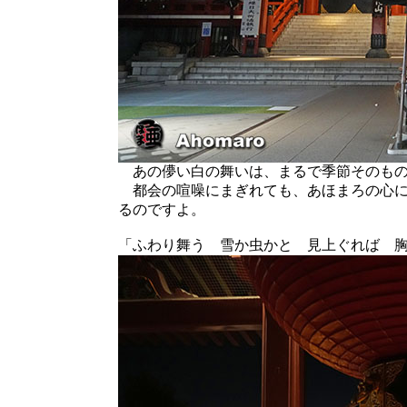
あの儚い白の舞いは、まるで季節そのもの
都会の喧噪にまぎれても、あほまろの心に
るのですよ。
「ふわり舞う 雪か虫かと 見上ぐれば 