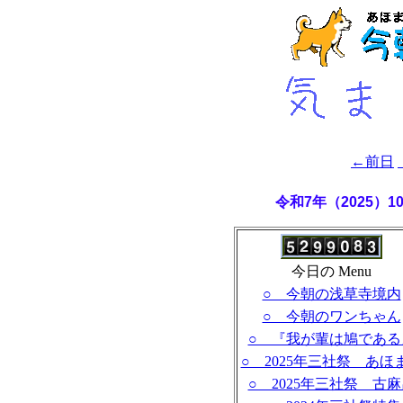
←前日
令和7年（2025）1
今日の Menu
○ 今朝の浅草寺境内
○ 今朝のワンちゃん
○ 『我が輩は鳩である
○ 2025年三社祭 あほ
○ 2025年三社祭 古