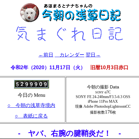
←前日
カレンダー
翌日→
令和2年（2020）11月17日（火）
旧暦10月3日赤口
今朝の撮影 Data
α7C
SONY
今日の Menu
SONY FE 24-240mm/F3.5-6.3 OSS
iPhone 11Pro MAX
○ 今朝の浅草寺境内
現像 Adobe PhotoshopLightroomCC
176
撮影枚数
枚
○ 表紙に戻る
- ヤバ、右腕の腱鞘炎だ！ -