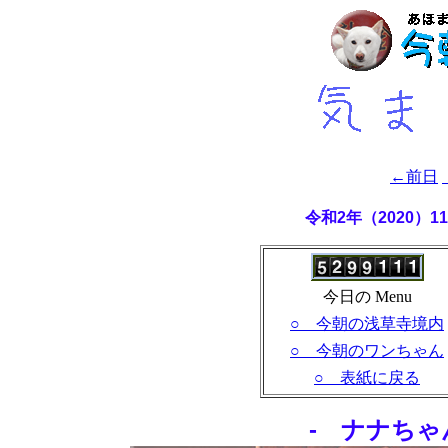
←前日
令和2年（2020）
今日の Menu
○ 今朝の浅草寺境内
○ 今朝のワンちゃん
○ 表紙に戻る
- ナナちゃ