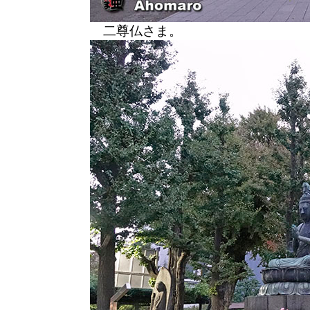
二尊仏さま。