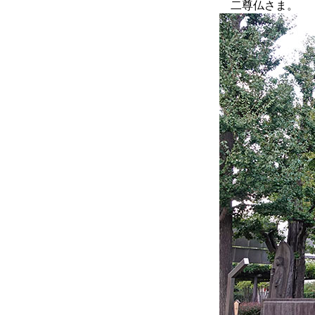
二尊仏さま。