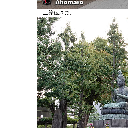
二尊仏さま。