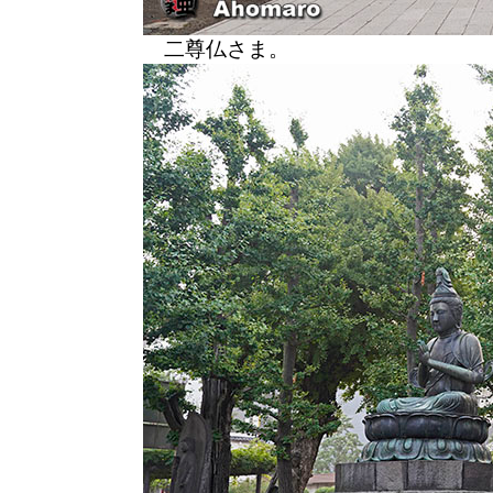
二尊仏さま。