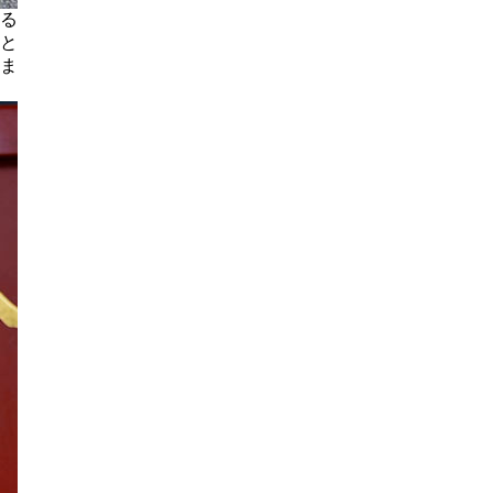
る
と
ま