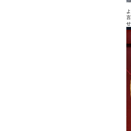
よ
言
せ