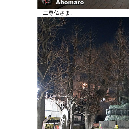
二尊仏さま。