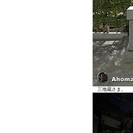
三地蔵さま。