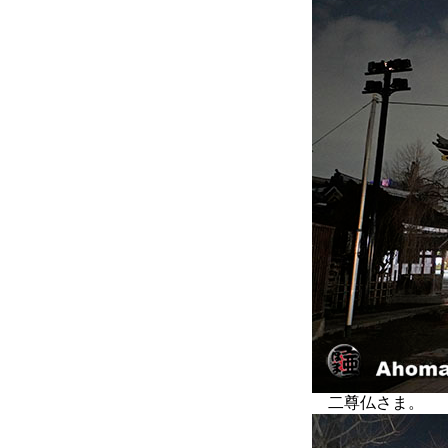
二尊仏さま。