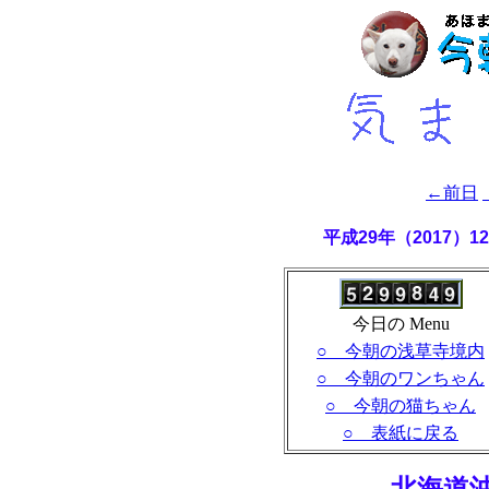
←前日
平成29年（2017）
今日の Menu
○ 今朝の浅草寺境内
○ 今朝のワンちゃん
○ 今朝の猫ちゃん
○ 表紙に戻る
- 北海道