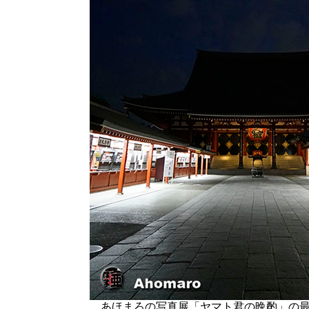
あほまろの写真展「ヤマト君の晩酌」の最