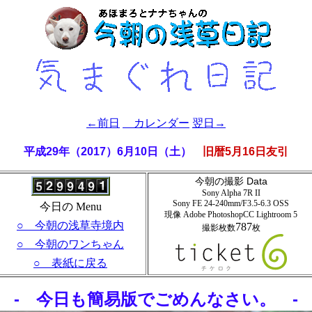
←前日
カレンダー
翌日→
平成29年（2017）6月10日（土）
旧暦5月16日友引
今朝の撮影 Data
Sony Alpha 7R II
Sony FE 24-240mm/F3.5-6.3 OSS
今日の Menu
現像 Adobe PhotoshopCC Lightroom
5
○ 今朝の浅草寺境内
787
撮影枚数
枚
○ 今朝のワンちゃん
○ 表紙に戻る
- 今日も簡易版でごめんなさい。 -