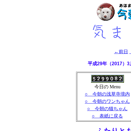
←前日
平成29年（2017
今日の Menu
○ 今朝の浅草寺境内
○ 今朝のワンちゃん
○ 今朝の猫ちゃん
○ 表紙に戻る
- ふたりと