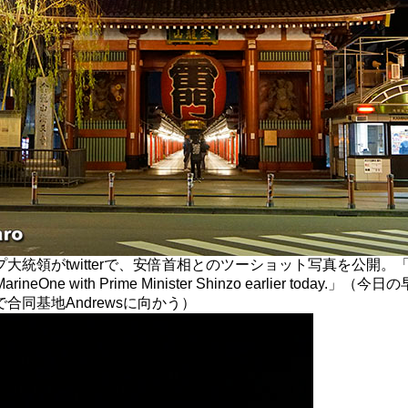
領がtwitterで、安倍首相とのツーショット写真を公開。「Headin
 MarineOne with Prime Minister Shinzo earlier today
合同基地Andrewsに向かう）