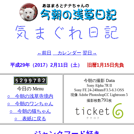
←前日
カレンダー
翌日→
平成29年（2017）2月11日（土）
旧暦1月15日先負
今朝の撮影 Data
Sony Alpha 7R II
今日の Menu
Sony FE 24-240mm/F3.5-6.3 OSS
現像 Adobe PhotoshopCC Lightroom
5
○ 今朝の浅草寺境内
791
撮影枚数
枚
○ 今朝のワンちゃん
○ 今朝の猫ちゃん
○ 表紙に戻る
- ジャンクフード好き -