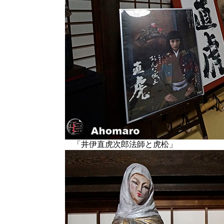
「井伊直虎次郎法師と虎松」