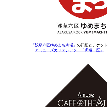
「浅草六区ゆめ
まち劇場」
の詳細とチケッ
アミューズカフェシアター「虎姫一座」