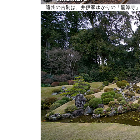
遠州の古刹は、井伊家ゆかりの「龍潭寺