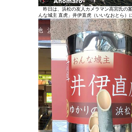
昨日は、浜松の友人カメラマン高宮氏の案
んな城主 直虎」井伊直虎（いいなおとら）