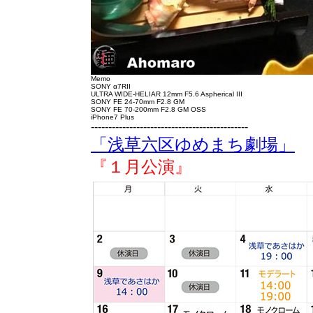
Memo
SONY α7RII
ULTRA WIDE-HELIAR 12mm F5.6 Aspherical III
SONY FE 24-70mm F2.8 GM
SONY FE 70-200mm F2.8 GM OSS
iPhone7 Plus
---------------------------------------------
「浅草六区ゆめまち劇場」
『１月公演』