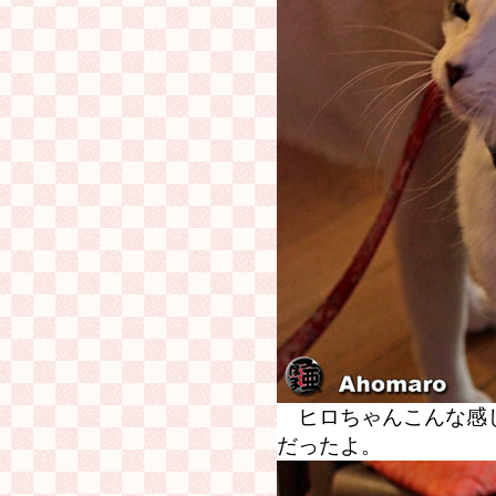
ヒロちゃんこんな感じ
だったよ。