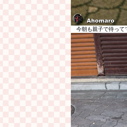
今朝も親子で待って