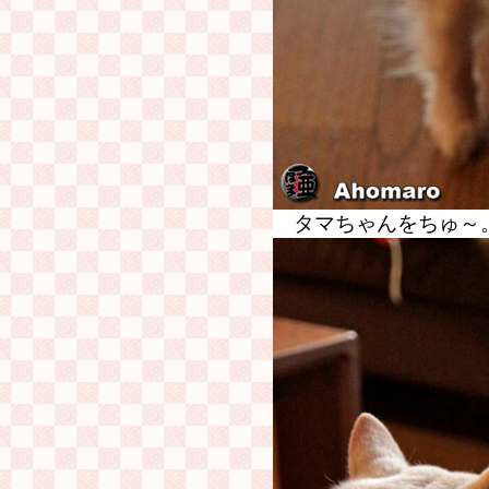
タマちゃんをちゅ～