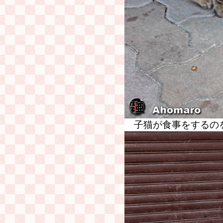
子猫が食事をするの