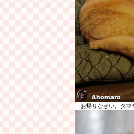
お帰りなさい。タマ