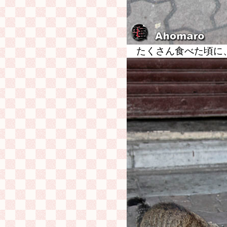
たくさん食べた頃に