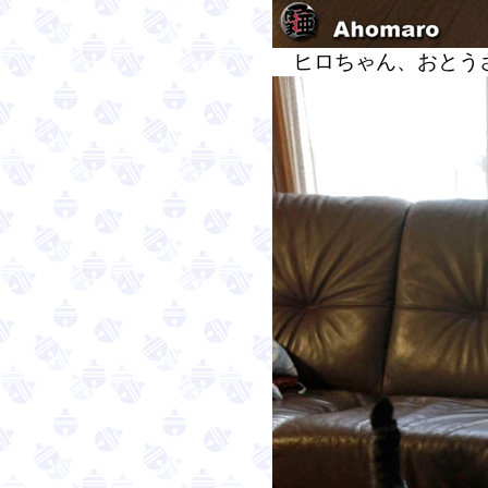
ヒロちゃん、おとう