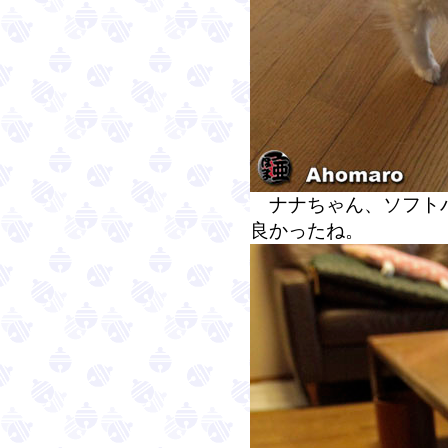
ナナちゃん、ソフトバ
良かったね。