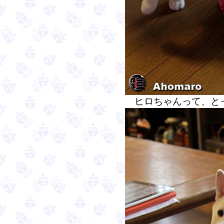
ヒロちゃんって、と