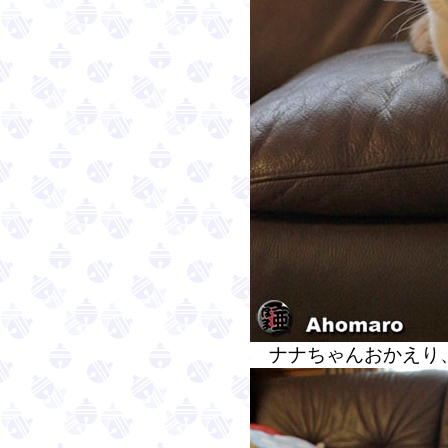
ナナちゃんおかえり