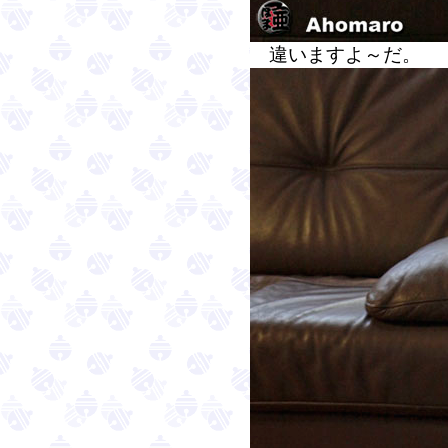
違いますよ～だ。