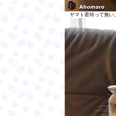
ヤマト君待って無