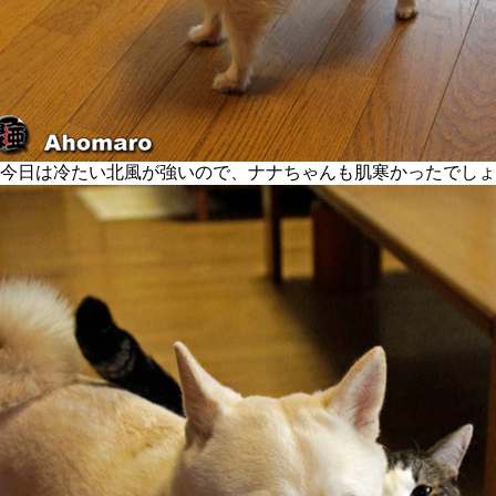
今日は冷たい北風が強いので、ナナちゃんも肌寒かったでしょ