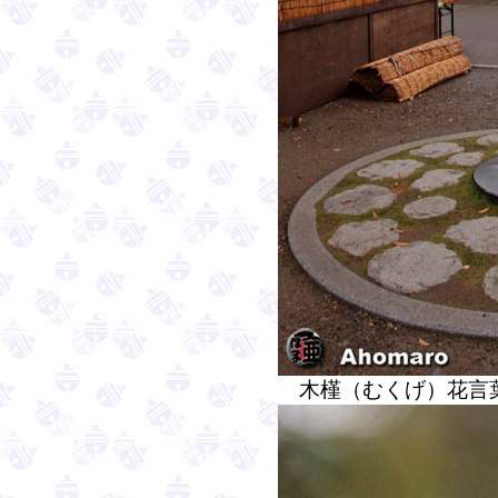
木槿（むくげ）花言