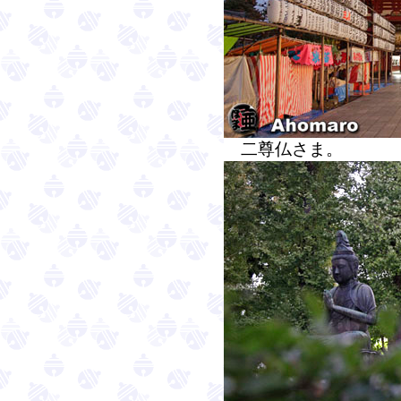
二尊仏さま。