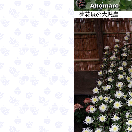
菊花展の大懸崖。