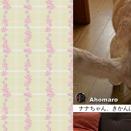
ナナちゃん、きかん