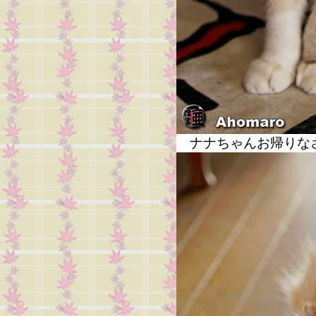
ナナちゃんお帰りな