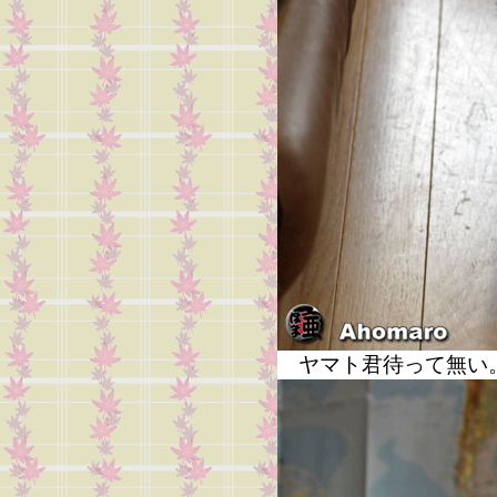
ヤマト君待って無い