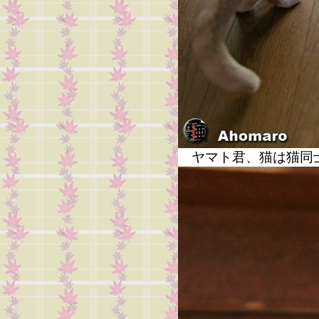
ヤマト君、猫は猫同