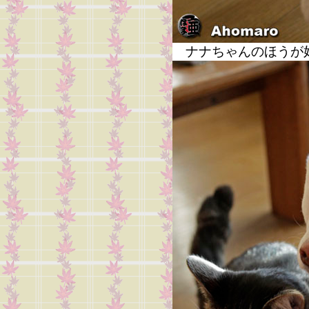
ナナちゃんのほうが