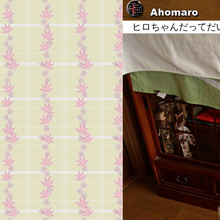
ヒロちゃんだってだ