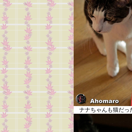
ナナちゃんも猫だっ