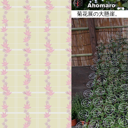
菊花展の大懸崖。