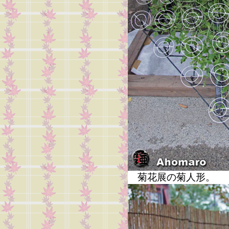
菊花展の菊人形。