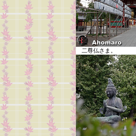
二尊仏さま。