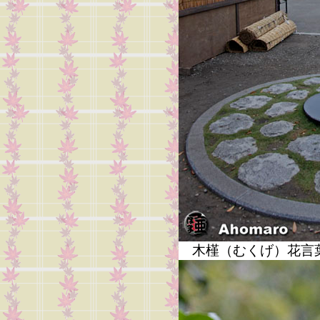
木槿（むくげ）花言