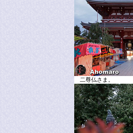
二尊仏さま。