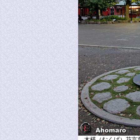
木槿（むくげ）花言