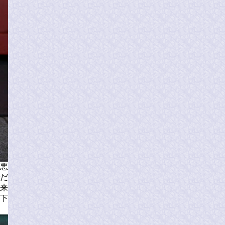
悪
だ
来
下