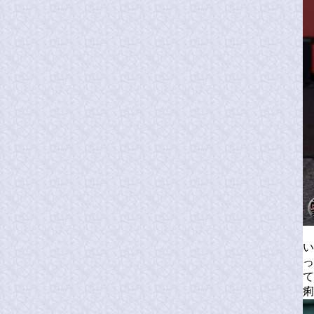
い
っ
て
痢