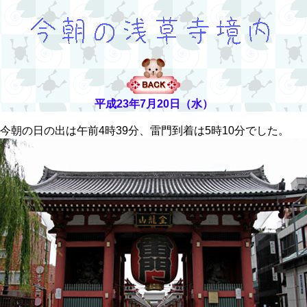
平成23年7月20日（水）
朝の日の出は午前4時39分、雷門到着は5時10分でした。