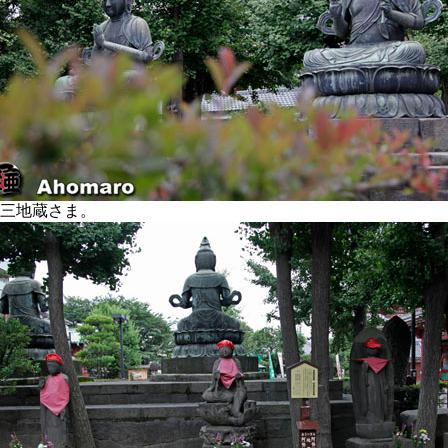
三地蔵さま。