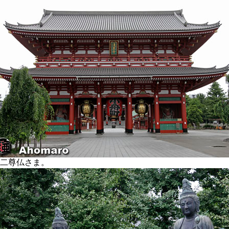
二尊仏さま。