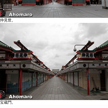
仲見世。
宝蔵門。